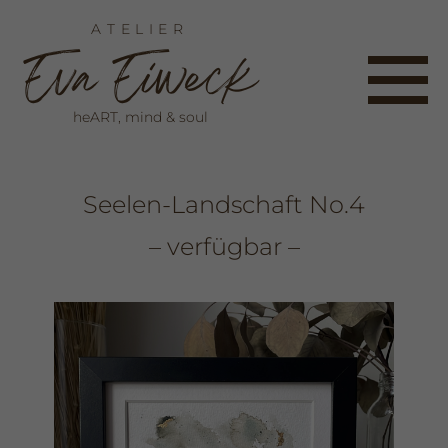
ATELIER
E
va
E
iweck
heART, mind & soul
MENTORING
ÜBER MICH
ANGEBOTE
READING
KONTAKT
GALERIE
KUNST
HOME
Seelen-Landschaft No.4
– verfügbar –