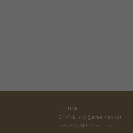
KONTAKT
E-MAIL: info@evaeiweck.at
INSTAGRAM: @evaeiweck