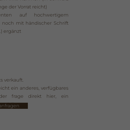
ge der Vorrat reicht)
zenten auf hochwertigem
rd noch mit händischer Schrift
) ergänzt
s verkauft.
eicht ein anderes, verfügbares
der frage direkt hier, ein
 Stil, an.
anfragen