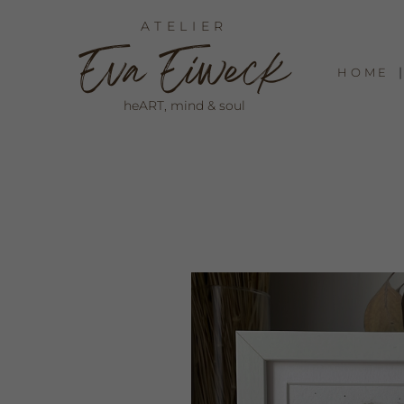
ATELIER
E
va
E
iweck
HOME
heART, mind & soul