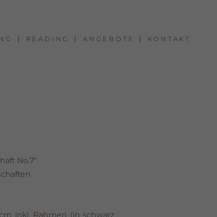
NG
READING
ANGEBOTE
KONTAKT
aft No.7“
schaften
 cm inkl. Rahmen (in schwarz